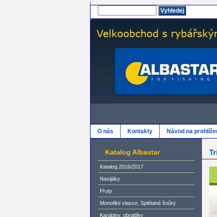
O nás
Kontakty
Návod na prohlíže
Katalog Albastar
Tr
Katalog 2016/2017
Navijáky
Pruty
Monofilní vlasce, Splétané šnůry
Karabiny, obratlíky