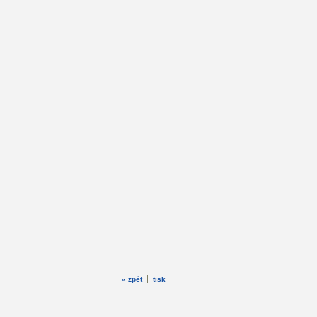
« zpět
tisk