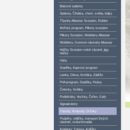
Balzové splávky
Splávky, Čihátka, chem. světla, bójky
Třpytky Albastar Scorpion, Rublex
Mořský program, Pilkery scorpion
Pilkery Scorpion, Wobblery Albastar
Wobblery, Gumové nástrahy Albastar
Háčky Scorpion volné vázané, jigy,
háčky
Váhy
Doplňky, Kaprový program
Lanka, Olova, Krmítka, Zátěže
PVA program, Doplňky, Peány
Čelovky, Svítilny
Podběráky, Vezírky, Čeřen, Gafy
Signalizátory
Tripody, Rodpody, Držáky
Podpěry, vidličky, transport živých
nástrah, vzduchovadla
Krabicky, Tubusy, Kufříky