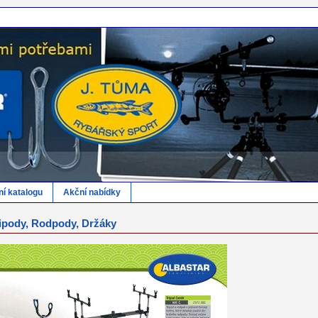
ní katalogu
Akční nabídky
ipody, Rodpody, Držáky