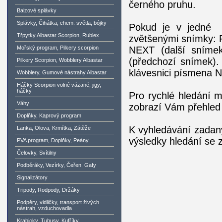
černého pruhu.
Balzové splávky
Splávky, Čihátka, chem. světla, bójky
Pokud je v jedné ru
Třpytky Albastar Scorpion, Rublex
zvětšenými snímky: P
Mořský program, Pilkery scorpion
NEXT (další snímek)
(předchozí snímek).
Pilkery Scorpion, Wobblery Albastar
klávesnici písmena N 
Wobblery, Gumové nástrahy Albastar
Háčky Scorpion volné vázané, jigy,
háčky
Pro rychlé hledání m
Váhy
zobrazí Vám přehled 
Doplňky, Kaprový program
K vyhledávání zadaný
Lanka, Olova, Krmítka, Zátěže
výsledky hledání se
PVA program, Doplňky, Peány
Čelovky, Svítilny
Podběráky, Vezírky, Čeřen, Gafy
Signalizátory
Tripody, Rodpody, Držáky
Podpěry, vidličky, transport živých
nástrah, vzduchovadla
Krabicky, Tubusy, Kufříky