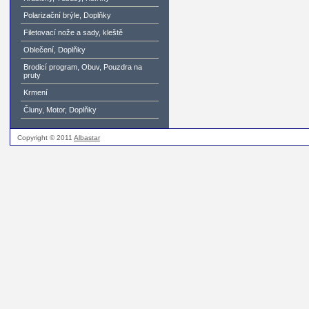
Polarizační brýle, Doplňky
Filetovací nože a sady, kleště
Oblečení, Doplňky
Brodicí program, Obuv, Pouzdra na
pruty
Krmení
Čluny, Motor, Doplňky
Copyright © 2011
Albastar