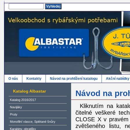
O nás
Kontakty
Návod na prohlížení katalogu
Akční nabídky
Katalog Albastar
Návod na proh
Katalog 2016/2017
Kliknutím na katal
Navijáky
čitelné veškeré tech
Pruty
CLOSE X v pravém d
Monofilní vlasce, Splétané šnůry
zvětšeného listu, 
Karabiny, obratlíky