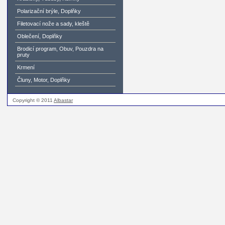
Polarizační brýle, Doplňky
Filetovací nože a sady, kleště
Oblečení, Doplňky
Brodicí program, Obuv, Pouzdra na
pruty
Krmení
Čluny, Motor, Doplňky
Copyright © 2011
Albastar