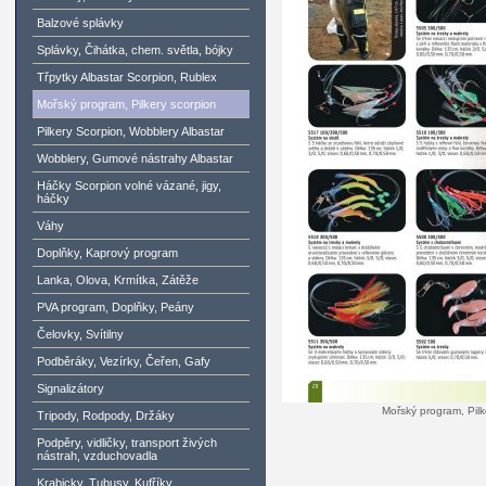
Balzové splávky
Splávky, Čihátka, chem. světla, bójky
Třpytky Albastar Scorpion, Rublex
Mořský program, Pilkery scorpion
Pilkery Scorpion, Wobblery Albastar
Wobblery, Gumové nástrahy Albastar
Háčky Scorpion volné vázané, jigy,
háčky
Váhy
Doplňky, Kaprový program
Lanka, Olova, Krmítka, Zátěže
PVA program, Doplňky, Peány
Čelovky, Svítilny
Podběráky, Vezírky, Čeřen, Gafy
Signalizátory
Mořský program, Pilk
Tripody, Rodpody, Držáky
Podpěry, vidličky, transport živých
nástrah, vzduchovadla
Krabicky, Tubusy, Kufříky