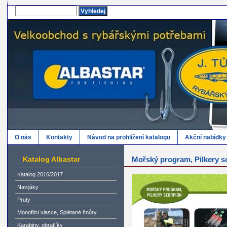
O nás
Kontakty
Návod na prohlížení katalogu
Akční nabídky
Katalog Albastar
Mořský program, Pilkery s
Katalog 2016/2017
Navijáky
Pruty
Monofilní vlasce, Splétané šnůry
Karabiny, obratlíky